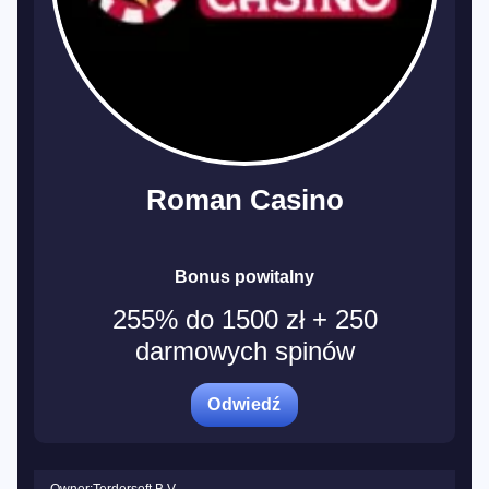
Roman Casino
Bonus powitalny
255% do 1500 zł + 250
darmowych spinów
Odwiedź