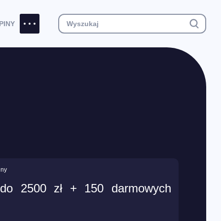
PINY
lny
do 2500 zł + 150 darmowych