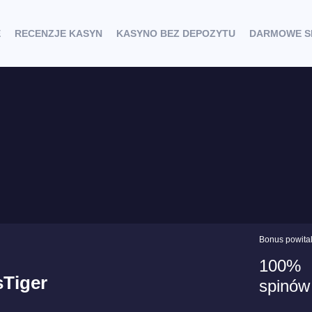
E
RECENZJE KASYN
KASYNO BEZ DEPOZYTU
DARMOWE S
Bonus powita
100% 
sTiger
spinów