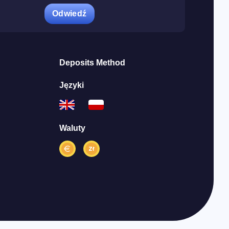
Odwiedź
Deposits Method
Języki
Waluty