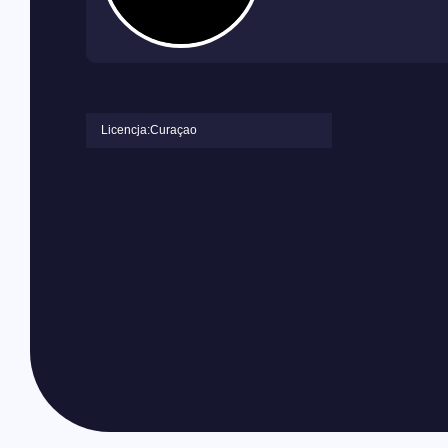
Licencja
:
Curaçao