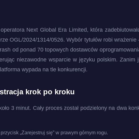
peratora Next Global Era Limited, która zadebiutowa
rze OGL/2024/1314/0526. Wybór tytułów robi wrażenie – z
rash od ponad 70 topowych dostawców oprogramowania.
ferując niezawodne wsparcie w języku polskim. Zanim j
 platforma wypada na tle konkurencji.
stracja krok po kroku
oło 3 minut. Cały proces został podzielony na dwa konk
przycisk „Zarejestruj się” w prawym górnym rogu.