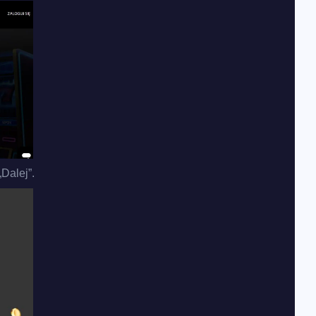
Dalej”.