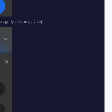
zgody i klikamy „Dalej”.