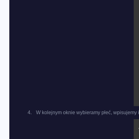
W kolejnym oknie wybieramy płeć, wpisujemy im