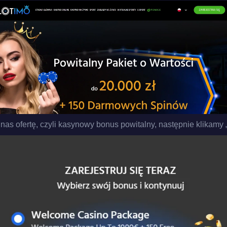
as ofertę, czyli kasynowy bonus powitalny, następnie klikamy „