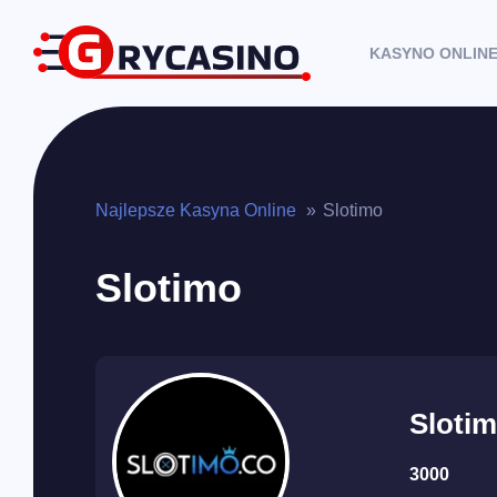
KASYNO ONLIN
Najlepsze Kasyna Online
»
Slotimo
Slotimo
Sloti
3000