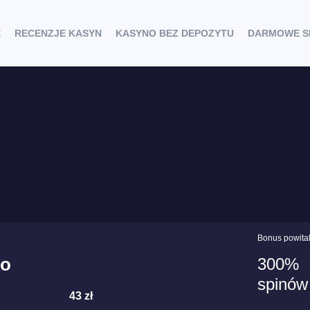
E
RECENZJE KASYN
KASYNO BEZ DEPOZYTU
DARMOWE S
Bonus powita
mo
300% 
spinów
43 zł