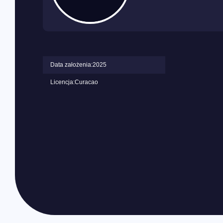
Data założenia
:
2025
Licencja
:
Curacao