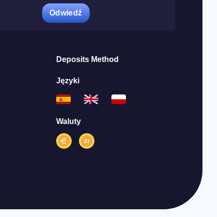
Odwiedź
Deposits Method
Języki
Waluty