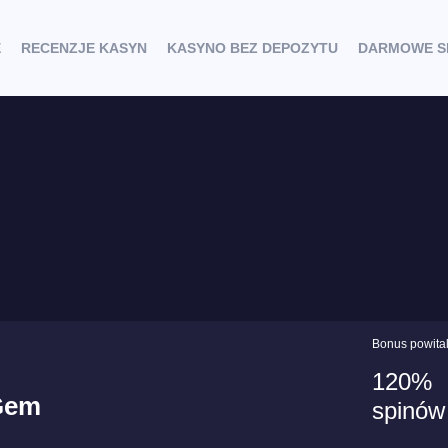
E
RECENZJE KASYN
KASYNO BEZ DEPOZYTU
DARMOWE S
Bonus powita
120% 
Gem
spinów