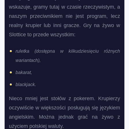
wskazuje, gramy tutaj w czasie rzeczywistym, a
naszym przeciwnikiem nie jest program, lecz
realny krupier lub inni gracze. Gry na żywo w
Slottice to przede wszystkim:
ruletka (dostępna w kilkudziesięciu różnych
wariantach),
bakarat,
blackjack.
Nieco mniej jest stołów z pokerem. Krupierzy
oczywiście w większości posługują się językiem
angielskim. Można jednak grać na żywo z
użyciem polskiej waluty.