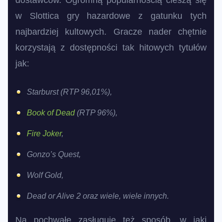
dostawców. Ogromną popularnością cieszą się
w Slottica gry hazardowe z gatunku tych
najbardziej kultowych. Gracze nader chętnie
korzystają z dostępności tak hitowych tytułów
jak:
Starburst (RTP 96,01%),
Book of Dead
(RTP 96%),
Fire Joker
,
Gonzo’s Quest,
Wolf Gold,
Dead or Alive 2 oraz wiele, wiele innych.
Na pochwałę zasługuje też sposób, w jaki