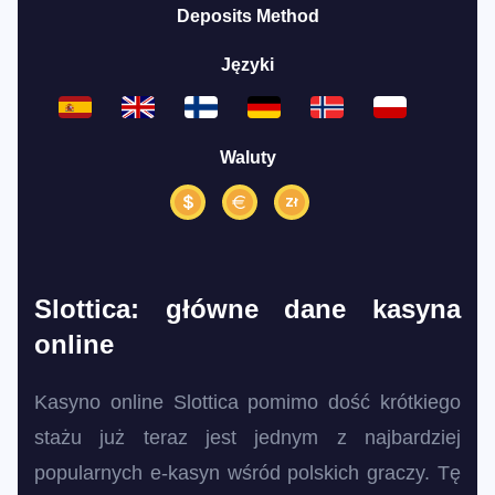
Deposits Method
Języki
Waluty
Slottica: główne dane kasyna
online
Kasyno online Slottica pomimo dość krótkiego
stażu już teraz jest jednym z najbardziej
popularnych e-kasyn wśród polskich graczy. Tę