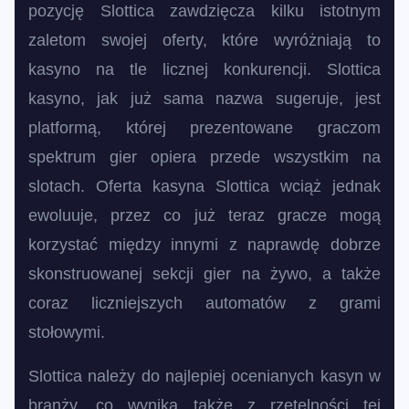
pozycję Slottica zawdzięcza kilku istotnym
zaletom swojej oferty, które wyróżniają to
kasyno na tle licznej konkurencji. Slottica
kasyno, jak już sama nazwa sugeruje, jest
platformą, której prezentowane graczom
spektrum gier opiera przede wszystkim na
slotach. Oferta kasyna Slottica wciąż jednak
ewoluuje, przez co już teraz gracze mogą
korzystać między innymi z naprawdę dobrze
skonstruowanej sekcji gier na żywo, a także
coraz liczniejszych automatów z grami
stołowymi.
Slottica należy do najlepiej ocenianych kasyn w
branży, co wynika także z rzetelności tej