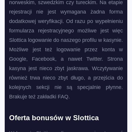
norweskim, szwedzkim czy tureckim. Na etapie
rejestracji nie jest wymagana żadna forma
dodatkowej weryfikacji. Od razu po wypełnieniu
formularza rejestracyjnego możliwe jest więc
Slottica logowanie do naszego profilu w kasynie.
Możliwe jest też logowanie przez konta w
Google, Facebook, a nawet Twitter. Strona
kasyna jest nieco zbyt jaskrawa. Wczytywanie
również trwa nieco zbyt długo, a przejścia do
kolejnych sekcji nie są specjalnie płynne.
Brakuje też zakładki FAQ.
Oferta bonusów w Slottica