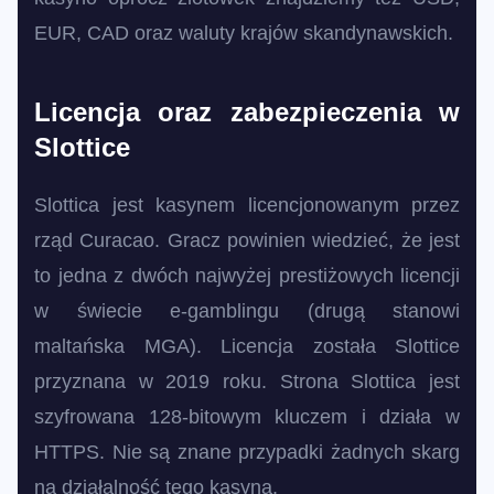
EUR, CAD oraz waluty krajów skandynawskich.
Licencja oraz zabezpieczenia w
Slottice
Slottica jest kasynem licencjonowanym przez
rząd Curacao. Gracz powinien wiedzieć, że jest
to jedna z dwóch najwyżej prestiżowych licencji
w świecie e-gamblingu (drugą stanowi
maltańska MGA). Licencja została Slottice
przyznana w 2019 roku. Strona Slottica jest
szyfrowana 128-bitowym kluczem i działa w
HTTPS. Nie są znane przypadki żadnych skarg
na działalność tego kasyna.