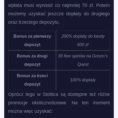
wpłata musi wynosić co najmniej 70 zł. Potem
możemy uzyskać jeszcze dopłaty do drugiego
oraz trzeciego depozytu.
Bonus za pierwszy
200% dopłaty do kwoty
depozyt
600 zł
Bonus za drugi
30 free spinów na Gonzo’s
depozyt
Quest
Bonus za trzeci
100% dopłaty
depozyt
Oprócz tego w Slottica są dostępne też różne
promocje okolicznościowe. Na ten moment
można więc uzyskać: