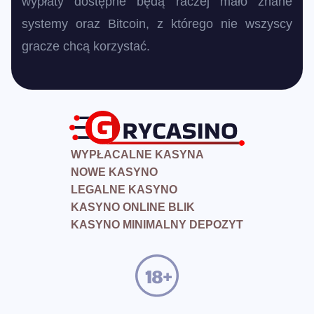
wypłaty dostępne będą raczej mało znane
systemy oraz Bitcoin, z którego nie wszyscy
gracze chcą korzystać.
WYPŁACALNE KASYNA
NOWE KASYNO
LEGALNE KASYNO
KASYNO ONLINE BLIK
KASYNO MINIMALNY DEPOZYT