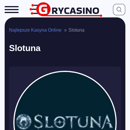
Najlepsze Kasyna Online
»
Slotuna
Slotuna