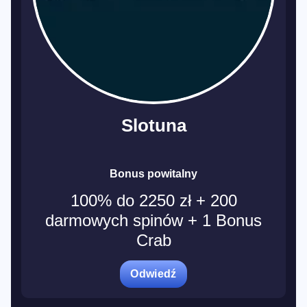
Slotuna
Bonus powitalny
100% do 2250 zł + 200
darmowych spinów + 1 Bonus
Crab
Odwiedź