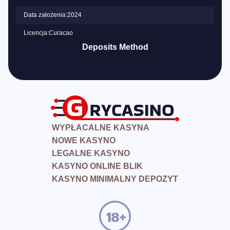
Data założenia
:
2024
Licencja
:
Curacao
Deposits Method
WYPŁACALNE KASYNA
NOWE KASYNO
LEGALNE KASYNO
KASYNO ONLINE BLIK
KASYNO MINIMALNY DEPOZYT