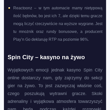
Reactoonz – w tym automacie mamy nietypową
ilość bębnów, bo jest ich 7, ale dzięki temu gracze
mogą liczyć rzeczywiście na wyższe wygrane. Jest
tu mnożnik oraz rundy bonusowe, a producent
Play’n Go deklaruję RTP na poziomie 96%.
Spin City – kasyno na żywo
Wyjątkowych emocji jednak kasyno Spin City
online dostarczy nam, gdy zajrzymy do sekcji
gier na żywo. To jest zazwyczaj właśnie coś,
czego poszukują wytrawni gracze. Skoki
adrenaliny i wyjątkowa atmosfera towarzyszyć
nam będą podczas każdej rozgrywki.