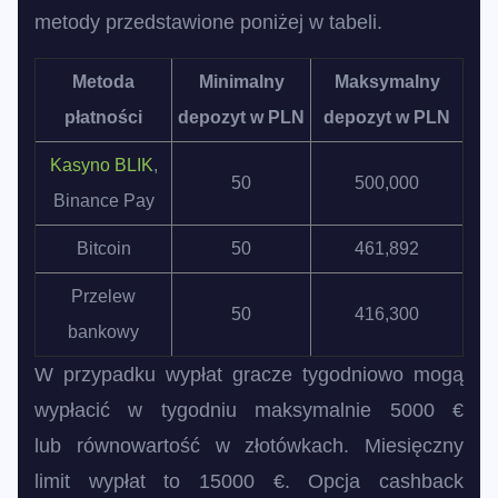
metody przedstawione poniżej w tabeli.
Metoda
Minimalny
Maksymalny
płatności
depozyt w PLN
depozyt w PLN
Kasyno BLIK
,
50
500,000
Binance Pay
Bitcoin
50
461,892
Przelew
50
416,300
bankowy
W przypadku wypłat gracze tygodniowo mogą
wypłacić w tygodniu maksymalnie 5000 €
lub równowartość w złotówkach. Miesięczny
limit wypłat to 15000 €. Opcja cashback