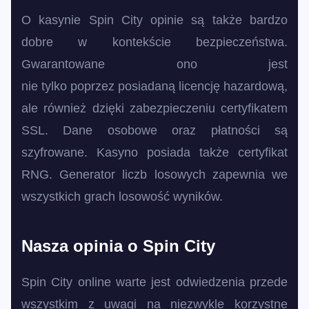
O kasynie Spin City opinie są także bardzo
dobre w kontekście bezpieczeństwa.
Gwarantowane ono jest
nie tylko poprzez posiadaną licencję hazardową,
ale również dzięki zabezpieczeniu certyfikatem
SSL. Dane osobowe oraz płatności są
szyfrowane. Kasyno posiada także certyfikat
RNG. Generator liczb losowych zapewnia we
wszystkich grach losowość wyników.
Nasza opinia o Spin City
Spin City online warte jest odwiedzenia przede
wszystkim z uwagi na niezwykle korzystne