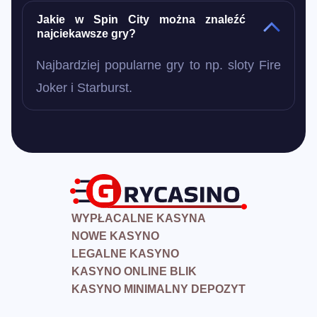
Jakie w Spin City można znaleźć
najciekawsze gry?
Najbardziej popularne gry to np. sloty Fire
Joker i Starburst.
WYPŁACALNE KASYNA
NOWE KASYNO
LEGALNE KASYNO
KASYNO ONLINE BLIK
KASYNO MINIMALNY DEPOZYT