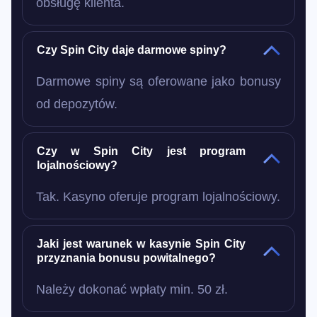
obsługę klienta.
Czy Spin City daje darmowe spiny?
Darmowe spiny są oferowane jako bonusy
od depozytów.
Czy w Spin City jest program
lojalnościowy?
Tak. Kasyno oferuje program lojalnościowy.
Jaki jest warunek w kasynie Spin City
przyznania bonusu powitalnego?
Należy dokonać wpłaty min. 50 zł.