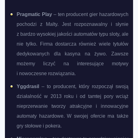
Pragmatic Play
– ten producent gier hazardowych
pochodzi z Malty. Jest rozpoznawalny i słynie
z bardzo wysokiej jakości automatów typu sloty, ale
nie tylko. Firma dostarcza również wiele tytułów
dedykowanych dla kasyna na żywo. Zawsze
możemy liczyć na interesujące motywy
i nowoczesne rozwiązania.
Yggdrasil
– to producent, który rozpoczął swoją
działalność w 2013 roku i od tamtej pory wciąż
nieprzerwanie tworzy atrakcyjne i innowacyjne
automaty hazardowe. W swojej ofercie ma także
gry stołowe i pokera.