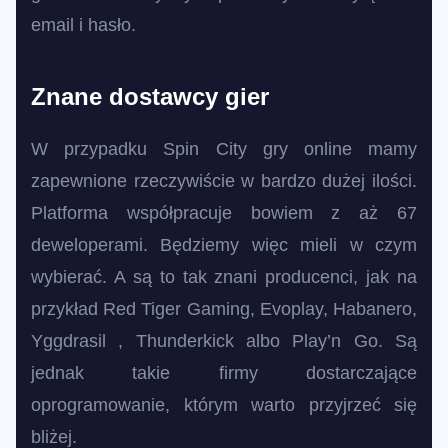
email i hasło.
Znane dostawcy gier
W przypadku Spin City gry online mamy
zapewnione rzeczywiście w bardzo dużej ilości.
Platforma współpracuje bowiem z aż 67
deweloperami. Będziemy więc mieli w czym
wybierać. A są to tak znani producenci, jak na
przykład Red Tiger Gaming, Evoplay, Habanero,
Yggdrasil , Thunderkick albo Play’n Go. Są
jednak takie firmy dostarczające
oprogramowanie, którym warto przyjrzeć się
bliżej.