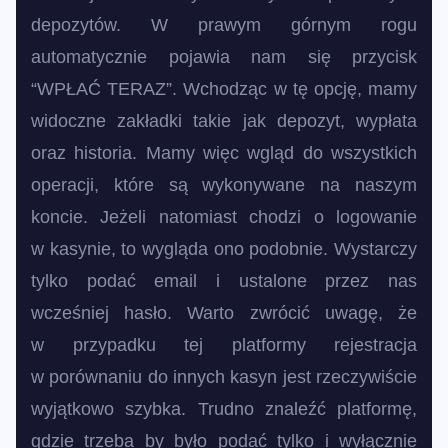
depozytów. W prawym górnym rogu
automatycznie pojawia nam się przycisk
“WPŁAĆ TERAZ”. Wchodząc w tę opcję, mamy
widoczne zakładki takie jak depozyt, wypłata
oraz historia. Mamy więc wgląd do wszystkich
operacji, które są wykonywane na naszym
koncie. Jeżeli natomiast chodzi o logowanie
w kasynie, to wygląda ono podobnie. Wystarczy
tylko podać email i ustalone przez nas
wcześniej hasło. Warto zwrócić uwagę, że
w przypadku tej platformy rejestracja
w porównaniu do innych kasyn jest rzeczywiście
wyjątkowo szybka. Trudno znaleźć platformę,
gdzie trzeba by było podać tylko i wyłącznie