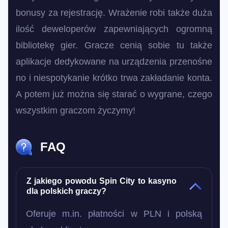
bonusy za rejestrację. Wrażenie robi także duża
ilość deweloperów zapewniających ogromną
bibliotekę gier. Gracze cenią sobie tu także
aplikacje dedykowane na urządzenia przenośne
no i niespotykanie krótko trwa zakładanie konta.
A potem już można się starać o wygrane, czego
wszystkim graczom życzymy!
FAQ
Z jakiego powodu Spin City to kasyno
dla polskich graczy?
Oferuje m.in. płatności w PLN i polską