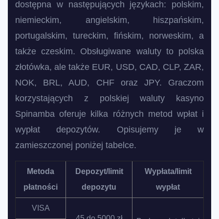
dostępna w następujących językach: polskim,
niemieckim, angielskim, hiszpańskim,
portugalskim, tureckim, fińskim, norweskim, a
także czeskim. Obsługiwane waluty to polska
złotówka, ale także EUR, USD, CAD, CLP, ZAR,
NOK, BRL, AUD, CHF oraz JPY. Graczom
korzystających z polskiej waluty kasyno
Spinamba oferuje kilka różnych metod wpłat i
wypłat depozytów. Opisujemy je w
zamieszczonej poniżej tabelce.
Metoda
Depozyt/limit
Wypłata/limit
płatności
depozytu
wypłat
VISA
45 do 5000 zł