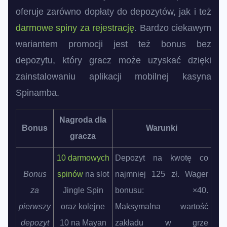
oferuje zarówno dopłaty do depozytów, jak i też
darmowe spiny za rejestrację
. Bardzo ciekawym
wariantem promocji jest też bonus bez
depozytu, który gracz może uzyskać dzięki
zainstalowaniu aplikacji mobilnej kasyna
Spinamba.
Nagroda dla
Bonus
Warunki
gracza
10 darmowych
Depozyt na kwotę co
Bonus
spinów
na slot
najmniej 125 zł. Wager
za
Jingle Spin
bonusu: ×40.
pierwszy
oraz kolejne
Maksymalna wartość
depozyt
10 na Mayan
zakładu w grze