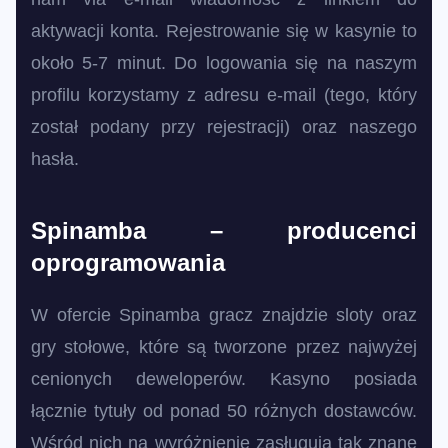
aktywacji konta. Rejestrowanie się w kasynie to
około 5-7 minut. Do logowania się na naszym
profilu korzystamy z adresu e-mail (tego, który
został podany przy rejestracji) oraz naszego
hasła.
Spinamba – producenci
oprogramowania
W ofercie Spinamba gracz znajdzie sloty oraz
gry stołowe, które są tworzone przez najwyżej
cenionych deweloperów. Kasyno posiada
łącznie tytuły od ponad 50 różnych dostawców.
Wśród nich na wyróżnienie zasługują tak znane