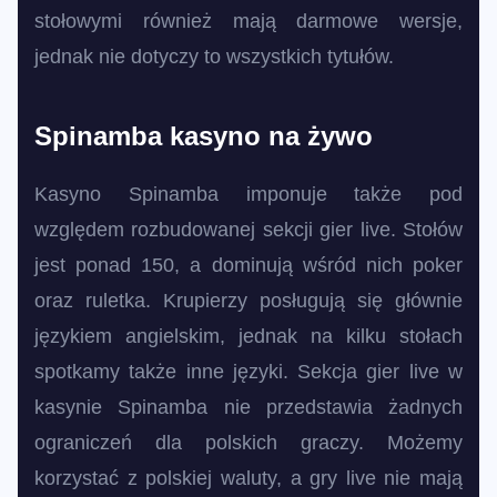
stołowymi również mają darmowe wersje,
jednak nie dotyczy to wszystkich tytułów.
Spinamba kasyno na żywo
Kasyno Spinamba imponuje także pod
względem rozbudowanej sekcji gier live. Stołów
jest ponad 150, a dominują wśród nich poker
oraz ruletka. Krupierzy posługują się głównie
językiem angielskim, jednak na kilku stołach
spotkamy także inne języki. Sekcja gier live w
kasynie Spinamba nie przedstawia żadnych
ograniczeń dla polskich graczy. Możemy
korzystać z polskiej waluty, a gry live nie mają