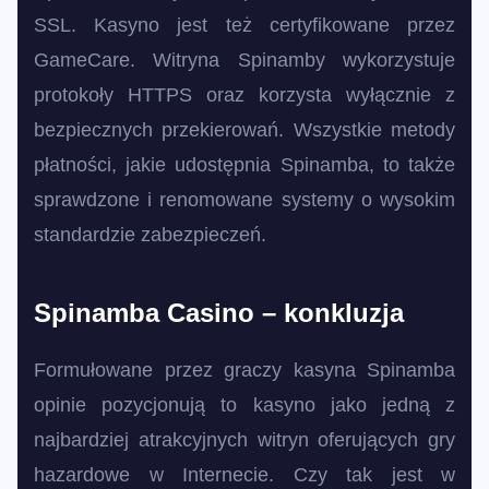
SSL. Kasyno jest też certyfikowane przez
GameCare. Witryna Spinamby wykorzystuje
protokoły HTTPS oraz korzysta wyłącznie z
bezpiecznych przekierowań. Wszystkie metody
płatności, jakie udostępnia Spinamba, to także
sprawdzone i renomowane systemy o wysokim
standardzie zabezpieczeń.
Spinamba Casino – konkluzja
Formułowane przez graczy kasyna Spinamba
opinie pozycjonują to kasyno jako jedną z
najbardziej atrakcyjnych witryn oferujących gry
hazardowe w Internecie. Czy tak jest w