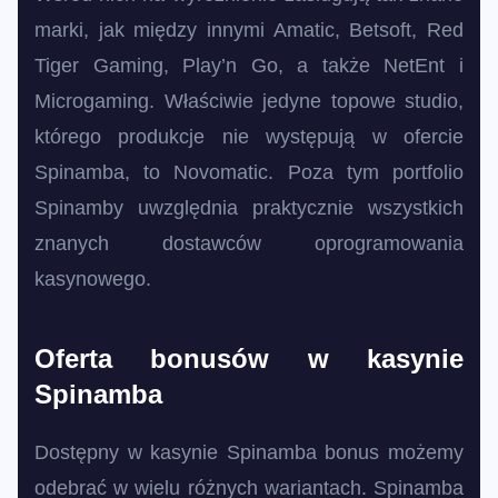
marki, jak między innymi Amatic, Betsoft, Red
Tiger Gaming, Play’n Go, a także NetEnt i
Microgaming. Właściwie jedyne topowe studio,
którego produkcje nie występują w ofercie
Spinamba, to Novomatic. Poza tym portfolio
Spinamby uwzględnia praktycznie wszystkich
znanych dostawców oprogramowania
kasynowego.
Oferta bonusów w kasynie
Spinamba
Dostępny w kasynie Spinamba bonus możemy
odebrać w wielu różnych wariantach. Spinamba