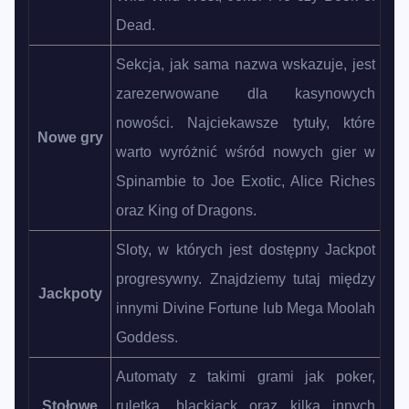
Dead.
Sekcja, jak sama nazwa wskazuje, jest
zarezerwowane dla kasynowych
nowości. Najciekawsze tytuły, które
Nowe gry
warto wyróżnić wśród nowych gier w
Spinambie to Joe Exotic, Alice Riches
oraz King of Dragons.
Sloty, w których jest dostępny Jackpot
progresywny. Znajdziemy tutaj między
Jackpoty
innymi Divine Fortune lub Mega Moolah
Goddess.
Automaty z takimi grami jak poker,
Stołowe
ruletka, blackjack oraz kilka innych