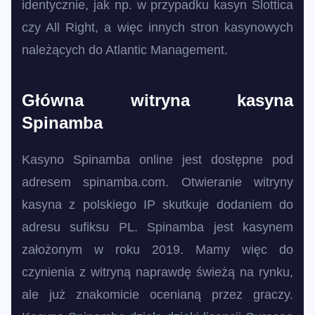
identycznie, jak np. w przypadku kasyn Slottica
czy All Right, a więc innych stron kasynowych
należących do Atlantic Management.
Główna witryna kasyna
Spinamba
Kasyno Spinamba online jest dostępne pod
adresem spinamba.com. Otwieranie witryny
kasyna z polskiego IP skutkuje dodaniem do
adresu sufiksu PL. Spinamba jest kasynem
założonym w roku 2019. Mamy więc do
czynienia z witryną naprawdę świeżą na rynku,
ale już znakomicie ocenianą przez graczy.