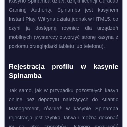
Kasyno Spinamba działa dzięki licencji Curacao
Gaming Authority. Spinamba jest kasynem
Instant Play. Witryna działa jednak w HTML5, co
czyni ją dostępną również dla urządzeń
mobilnych (wystarczy otworzyć stronę kasyna z
poziomu przeglądarki tabletu lub telefonu).
Rejestracja profilu w kasynie
Spinamba
Tak samo, jak w przypadku pozostałych kasyn
online bez depozytu należących do Atlantic
Management, również w kasynie Spinamba
rejestracja jest szybka, łatwa i można dokonać
jej na kilka sposobów. Istnieje możliwość