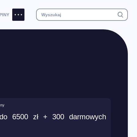
PINY
lny
do 6500 zł + 300 darmowych