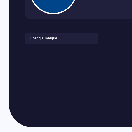
Licencja
:
Tobique