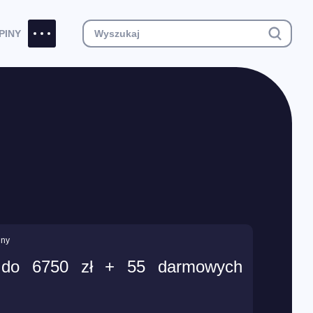
PINY
lny
do 6750 zł + 55 darmowych