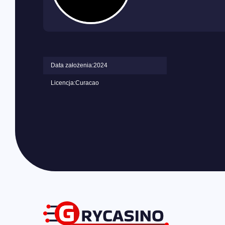
Data założenia
:
2024
Licencja
:
Curacao