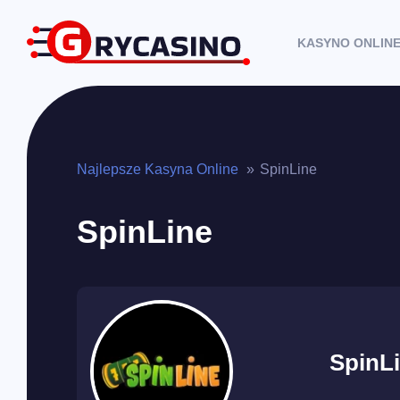
KASYNO ONLIN
Najlepsze Kasyna Online
»
SpinLine
SpinLine
SpinL