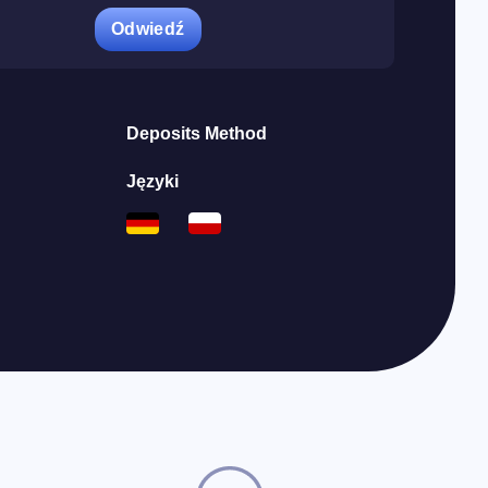
Odwiedź
Deposits Method
Języki