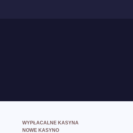
WYPŁACALNE KASYNA
NOWE KASYNO