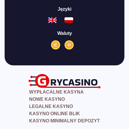
Języki
Waluty
WYPŁACALNE KASYNA
NOWE KASYNO
LEGALNE KASYNO
KASYNO ONLINE BLIK
KASYNO MINIMALNY DEPOZYT