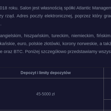
18 roku. Salon jest własnością spółki Atlantic Managem
szy rząd. Adres poczty elektronicznej, poprzez który g
m
.
angielskim, hiszpańskim, tureckim, niemieckim, fińskim
ńskie, euro, polskie złotówki, korony norweskie, a tak
cze oraz BTC. Poniżej szczegółowo przedstawiamy wszyst
Depozyt i limity depozytów
45-5000 zł