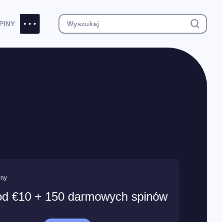
PINY
lny
d €10 + 150 darmowych spinów