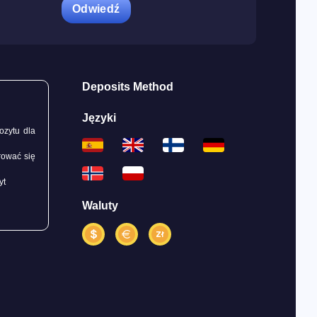
Odwiedź
Deposits Method
Języki
ozytu dla
rować się
yt
Waluty