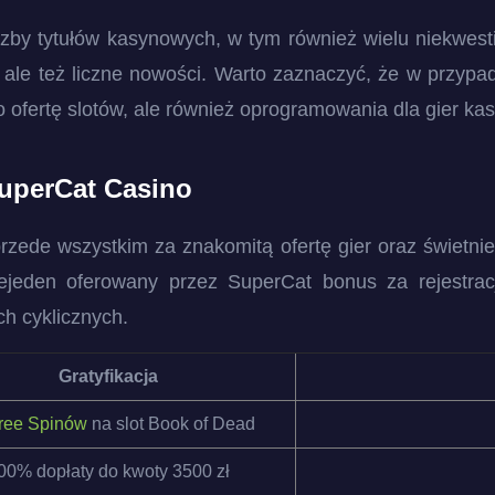
czby tytułów kasynowych, w tym również wielu niekwe
e, ale też liczne nowości. Warto zaznaczyć, że w przy
o ofertę slotów, ale również oprogramowania dla gier k
uperCat Casino
zede wszystkim za znakomitą ofertę gier oraz świetni
iejeden oferowany przez SuperCat bonus za rejestracj
ch cyklicznych.
Gratyfikacja
ree Spinów
na slot Book of Dead
00% dopłaty do kwoty 3500 zł