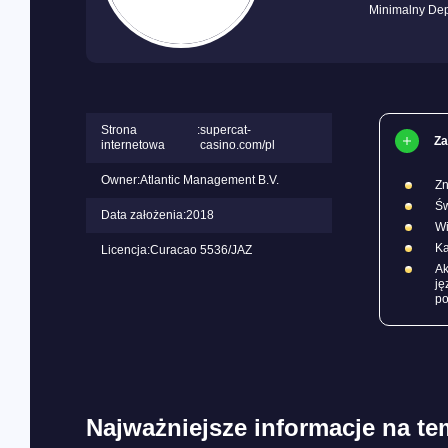
Minimalny De
Strona
:
supercat-
Za
internetowa
casino.com/pl
Owner
:
Atlantic Management B.V.
Zn
Św
Data założenia
:
2018
Wi
Ka
Licencja
:
Curacao 5536/JAZ
Ak
ję
po
Najważniejsze informacje na t