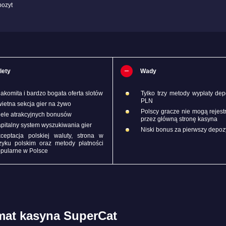
pozyt
lety
Wady
akomita i bardzo bogata oferta slotów
Tylko trzy metody wypłaty dep
PLN
ietna sekcja gier na żywo
Polscy gracze nie mogą rejest
ele atrakcyjnych bonusów
przez główną stronę kasyna
pitalny system wyszukiwania gier
Niski bonus za pierwszy depoz
ceptacja polskiej waluty, strona w
zyku polskim oraz metody płatności
pularne w Polsce
emat kasyna SuperCat