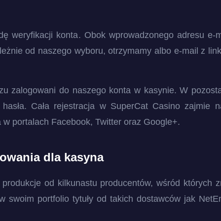
dę weryfikacji konta. Obok wprowadzonego adresu e-m
ależnie od naszego wyboru, otrzymamy albo e-mail z l
razu zalogowani do naszego konta w kasynie. W pozo
asła. Cała rejestracja w SuperCat Casino zajmie na
a w portalach Facebook, Twitter oraz Google+.
owania dla kasyna
 produkcje od kilkunastu producentów, wśród których z
 swoim portfolio tytuły od takich dostawców jak NetEn