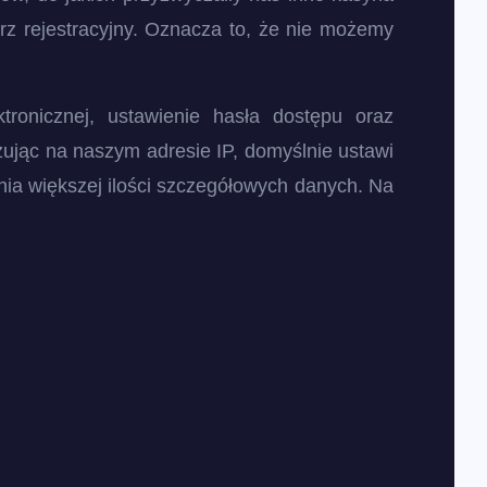
rz rejestracyjny. Oznacza to, że nie możemy
tronicznej, ustawienie hasła dostępu oraz
zując na naszym adresie IP, domyślnie ustawi
nia większej ilości szczegółowych danych. Na