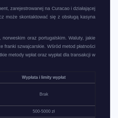
ent, zarejestrowanej na Curacao i działającej
racz może skontaktować się z obsługą kasyna
, norweskim oraz portugalskim. Waluty, jakie
że franki szwajcarskie. Wśród metod płatności
kie metody wpłat oraz wypłat dla transakcji w
Wypłata i limity wypłat
Brak
500-5000 zł