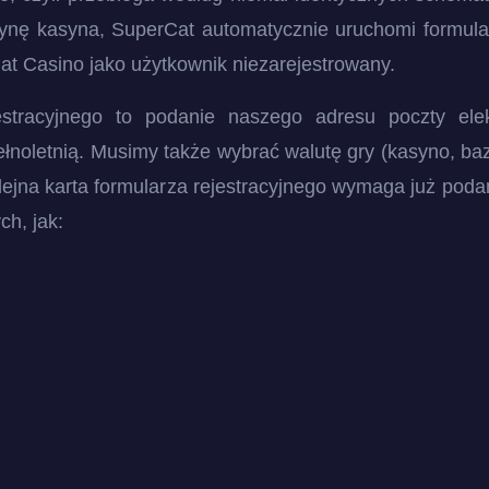
itrynę kasyna, SuperCat automatycznie uruchomi formula
at Casino jako użytkownik niezarejestrowany.
estracyjnego to podanie naszego adresu poczty elek
ełnoletnią. Musimy także wybrać walutę gry (kasyno, ba
olejna karta formularza rejestracyjnego wymaga już poda
ch, jak: