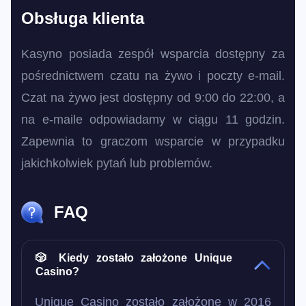
Obsługa klienta
Kasyno posiada zespół wsparcia dostępny za
pośrednictwem czatu na żywo i poczty e-mail.
Czat na żywo jest dostępny od 9:00 do 22:00, a
na e-maile odpowiadamy w ciągu 11 godzin.
Zapewnia to graczom wsparcie w przypadku
jakichkolwiek pytań lub problemów.
FAQ
🎲 Kiedy zostało założone Unique
Casino?
Unique Casino zostało założone w 2016