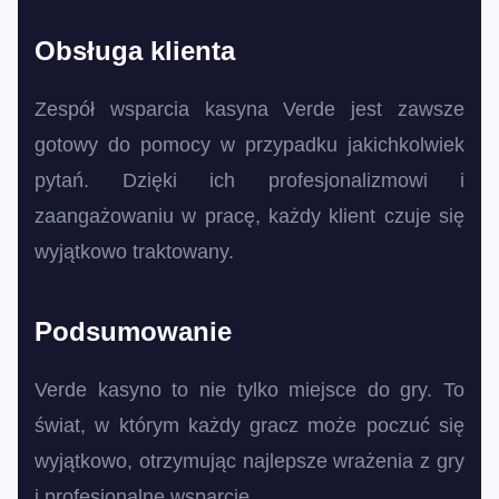
Obsługa klienta
Zespół wsparcia kasyna Verde jest zawsze
gotowy do pomocy w przypadku jakichkolwiek
pytań. Dzięki ich profesjonalizmowi i
zaangażowaniu w pracę, każdy klient czuje się
wyjątkowo traktowany.
Podsumowanie
Verde kasyno to nie tylko miejsce do gry. To
świat, w którym każdy gracz może poczuć się
wyjątkowo, otrzymując najlepsze wrażenia z gry
i profesjonalne wsparcie.