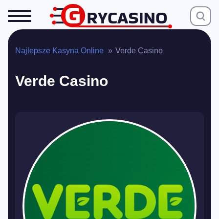
Najlepsze Kasyna Online
»
Verde Casino
Verde Casino