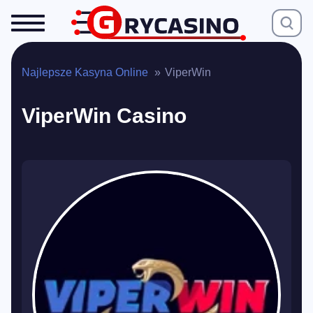
Najlepsze Kasyna Online
»
ViperWin
ViperWin Casino