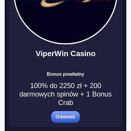
ViperWin Casino
Bonus powitalny
100% do 2250 zł + 200
darmowych spinów + 1 Bonus
Crab
Odwiedź