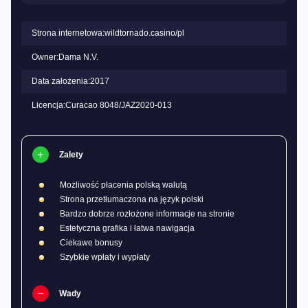
Strona internetowa
:
wildtornado.casino/pl
Owner
:
Dama N.V.
Data założenia
:
2017
Licencja
:
Curaсao 8048/JAZ2020-013
Zalety
Możliwość płacenia polską walutą
Strona przetłumaczona na język polski
Bardzo dobrze rozłożone informacje na stronie
Estetyczna grafika i łatwa nawigacja
Ciekawe bonusy
Szybkie wpłaty i wypłaty
Wady