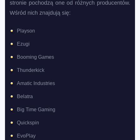
stronie pochodzą one od różnych producentów.
Wśród nich znajdują się:
Playson
Ezugi
Booming Games
Thunderkick
Amatic Industries
Belatra
Big Time Gaming
Quickspin
EvoPlay