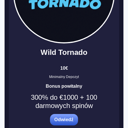
Wild Tornado
10€
Minimalny Depozyt
Bonus powitalny
300% do €1000 + 100
darmowych spinów
Odwiedź