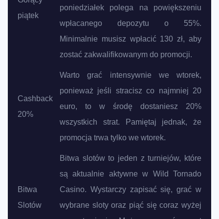
poniedziałek polega na powiększeniu
piątek
wpłacanego depozytu o 55%.
Minimalnie musisz wpłacić 130 zł, aby
zostać zakwalifikowanym do promocji.
Warto grać intensywnie we wtorek,
ponieważ jeśli stracisz co najmniej 20
Cashback
euro, to w środę dostaniesz 20%
20%
wszystkich strat. Pamiętaj jednak, że
promocja trwa tylko we wtorek.
Bitwa slotów to jeden z turniejów, które
są aktualnie aktywne w Wild Tornado
Bitwa
Casino. Wystarczy zapisać się, grać w
Slotów
wybrane sloty oraz piąć się coraz wyżej