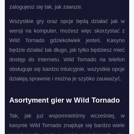
zalogujesz się tak, jak zawsze.
Wszystkie gry oraz opcje będą działać jak w
wersji na komputer, możesz więc skorzystać z
Wild Tornado gdziekolwiek jesteś. Kasyno
będzie działać tak długo, jak tylko będziesz mieć
dostęp do Internetu. Wild Tornado na telefon
obsługuje się bardzo intuicyjnie, wszystkie opcje
działają sprawnie i można je szybko zauważyć.
Asortyment gier w Wild Tornado
Tak, jak już wspomnieliśmy wcześniej, w
kasynie Wild Tornado znajduje się bardzo wiele