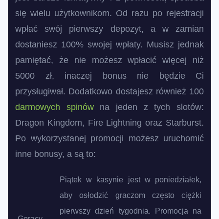
się wielu użytkownikom. Od razu po rejestracji
wpłać swój pierwszy depozyt, a w zamian
dostaniesz 100% swojej wpłaty. Musisz jednak
pamiętać, że nie możesz wpłacić więcej niż
5000 zł, inaczej bonus nie będzie Ci
przysługiwał. Dodatkowo dostajesz również 100
darmowych spinów
na jeden z tych slotów:
Dragon Kingdom, Fire Lightning oraz Starburst.
Po wykorzystanej promocji możesz uruchomić
inne bonusy, a są to:
Piątek w kasynie jest w poniedziałek,
aby osłodzić graczom często ciężki
pierwszy dzień tygodnia. Promocja na
Gorący