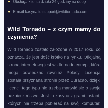
Obsługa klienta działa 24 godziny na dobę
E-mail kasyna to
support@wildtornado.com
Wild Tornado – z czym mamy do
czynienia?
Wild Tornado zostało założone w 2017 roku, co
oznacza, że jest dość krótko na rynku. Oficjalną
stroną internetową jest wildtornado.com/pl, którą
mogą odwiedzać również Polacy. Licencja
została przyznana stronie przez Curacao, dzięki
licencji tego typu nie trzeba martwić się o swoje
bezpieczeństwo. Jest to kasyno z grami instant,
których nie trzeba pobierać na swój komputer,