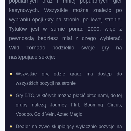
popularnych oraz i mniej popularnych gier
kasynowych. Wszystkie można znaleźć po
wybraniu opcji Gry na stronie, po lewej stronie.
Tytułów jest w sumie ponad 2000, więc z
pewnością będziesz miał z czego wybierać.
Wild Tornado podzieliło swoje gry na
następujące sekcje:
Wszystkie gry, gdzie gracz ma dostęp do
wszystkich pozycji na stronie
Gry BTC, w których można płacić bitcoinami, do tej
grupy należą Journey Flirt, Booming Circus,
Voodoo, Gold Vein, Aztec Magic
Dealer na żywo skupiający wyłącznie pozycje na