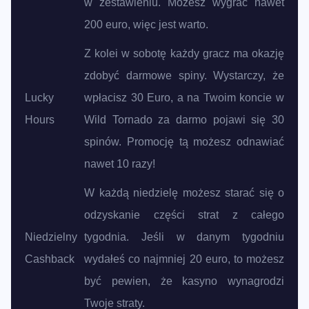
w zestawieniu. Możesz wygrać nawet
200 euro, więc jest warto.
Z kolei w sobotę każdy gracz ma okazję
zdobyć darmowe spiny. Wystarczy, że
Lucky
wpłacisz 30 Euro, a na Twoim koncie w
Hours
Wild Tornado za darmo pojawi się 30
spinów. Promocję tą możesz odnawiać
nawet 10 razy!
W każdą niedzielę możesz starać się o
odzyskanie części strat z całego
Niedzielny
tygodnia. Jeśli w danym tygodniu
Cashback
wydałeś co najmniej 20 euro, to możesz
być pewien, że kasyno wynagrodzi
Twoje straty.