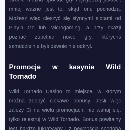
mniej ważne jest to, skąd one pochodzą.
Możesz więc cieszyć się słynnymi slotami od
Play’n Go lub Microgaming, a przy okazji
poznać zupełnie nowe gry, którychś
samodzielnie byś pewnie nie odkrył.
Promocje w kasynie Wild
Tornado
Wild Tornado Casino to miejsce, w którym
można zdobyć ciekawe bonusy. Jeśli więc
zależy Ci na wielu promocjach, nie wahaj się,
tylko rejestruj w Wild Tornado. Bonus powitalny
jest bardzo lukratywny i z pewnością spodoba