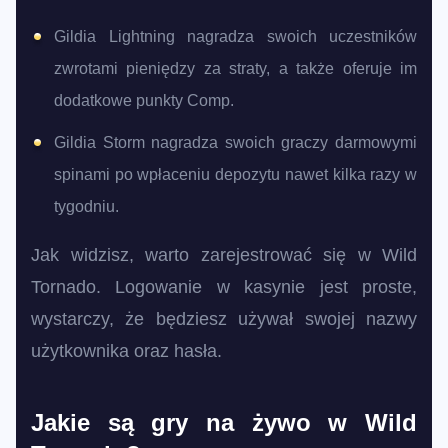
Gildia Lightning nagradza swoich uczestników
zwrotami pieniędzy za straty, a także oferuje im
dodatkowe punkty Comp.
Gildia Storm nagradza swoich graczy darmowymi
spinami po wpłaceniu depozytu nawet kilka razy w
tygodniu.
Jak widzisz, warto zarejestrować się w Wild
Tornado. Logowanie w kasynie jest proste,
wystarczy, że będziesz używał swojej nazwy
użytkownika oraz hasła.
Jakie są gry na żywo w Wild