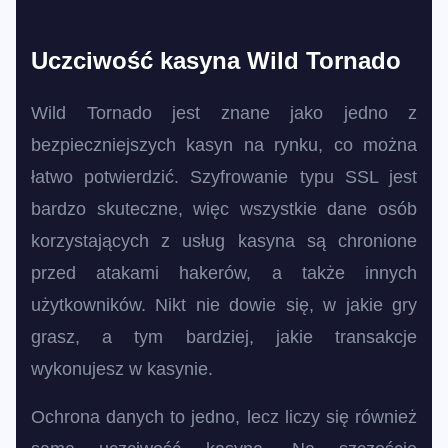
Uczciwość kasyna Wild Tornado
Wild Tornado jest znane jako jedno z
bezpieczniejszych kasyn na rynku, co można
łatwo potwierdzić. Szyfrowanie typu SSL jest
bardzo skuteczne, więc wszystkie dane osób
korzystających z usług kasyna są chronione
przed atakami hakerów, a także innych
użytkowników. Nikt nie dowie się, w jakie gry
grasz, a tym bardziej, jakie transakcje
wykonujesz w kasynie.
Ochrona danych to jedno, lecz liczy się również