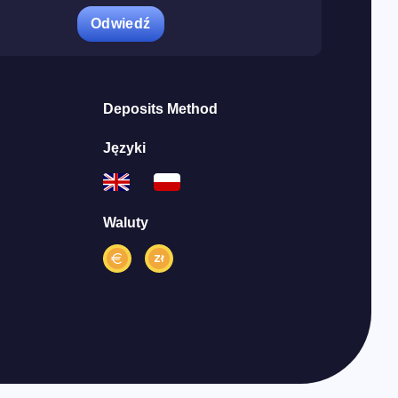
Odwiedź
Deposits Method
Języki
Waluty