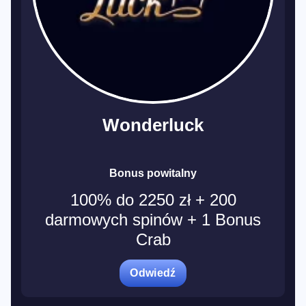
Wonderluck
Bonus powitalny
100% do 2250 zł + 200
darmowych spinów + 1 Bonus
Crab
Odwiedź