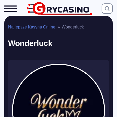
Najlepsze Kasyna Online
»
Wonderluck
Wonderluck