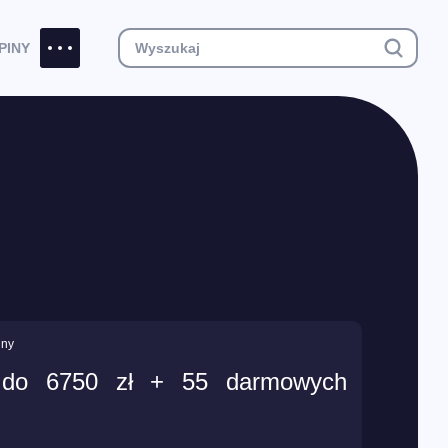
PINY
lny
do 6750 zł + 55 darmowych