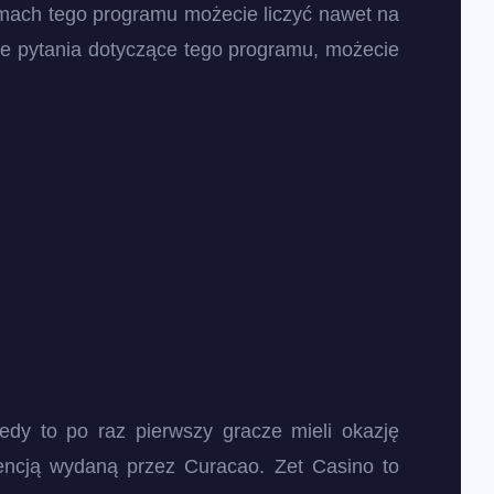
amach tego programu możecie liczyć nawet na
ie pytania dotyczące tego programu, możecie
dy to po raz pierwszy gracze mieli okazję
cencją wydaną przez Curacao. Zet Casino to