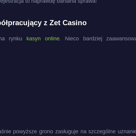
ejestracja to naprawdę banalna sprawa!
łpracujący z Zet Casino
 na rynku
kasyn online
. Nieco bardziej zaawanso
łaśnie powyższe grono zasługuje na szczególne uznani