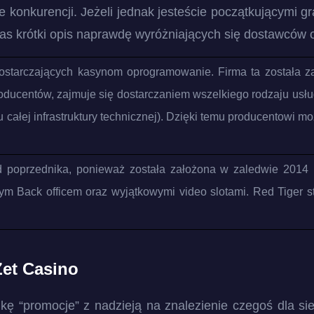
e konkurencji. Jeżeli jednak jesteście początkującymi gr
was krótki opis naprawdę wyróżniających się dostawców
m dostarczających kasynom oprogramowanie. Firma ta została
roducentów, zajmuje się dostarczaniem wszelkiego rodzaju us
 całej infrastruktury technicznej). Dzięki temu producentowi mo
d poprzednika, ponieważ została założona w zaledwie 2014 r
m Back officem oraz wyjątkowymi video slotami. Red Tiger s
Zet Casino
kę “promocje” z nadzieją na znalezienie czegoś dla sie