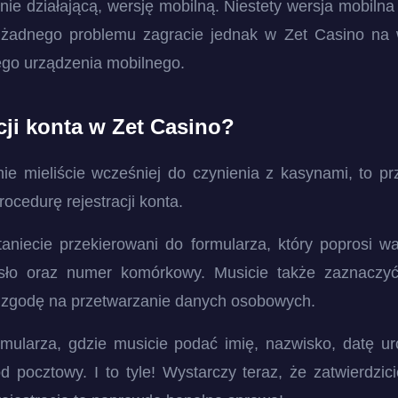
nie działającą, wersję mobilną. Niestety wersja mobilna
żadnego problemu zagracie jednak w Zet Casino na w
ego urządzenia mobilnego.
cji konta w Zet Casino?
nie mieliście wcześniej do czynienia z kasynami, to pr
cedurę rejestracji konta.
ostaniecie przekierowani do formularza, który poprosi 
asło oraz numer komórkowy. Musicie także zaznaczyć
e zgodę na przetwarzanie danych osobowych.
ormularza, gdzie musicie podać imię, nazwisko, datę 
 pocztowy. I to tyle! Wystarczy teraz, że zatwierdzic