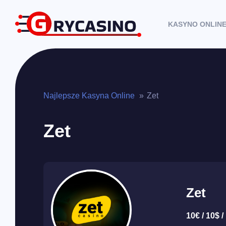
KASYNO ONLIN
Najlepsze Kasyna Online
»
Zet
Zet
Zet
10€ / 10$ /