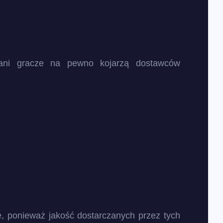
wani gracze na pewno kojarzą dostawców
e, ponieważ jakość dostarczanych przez tych