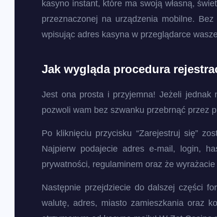
kasyno instant, które ma swoją własną, świet
przeznaczonej na urządzenia mobilne. Bez 
wpisując adres kasyna w przeglądarce wasz
Jak wygląda procedura rejestra
Jest ona prosta i przyjemna! Jeżeli jednak 
pozwoli wam bez szwanku przebrnąć przez pro
Po kliknięciu przycisku “Zarejestruj się” z
Najpierw podajecie adres e-mail, login, h
prywatności, regulaminem oraz że wyrażaci
Następnie przejdziecie do dalszej części f
walutę, adres, miasto zamieszkania oraz kod