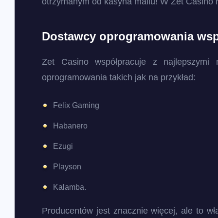
otrzymanym od kasyna mailu! W Zet Casino r
Dostawcy oprogramowania wspó
Zet Casino współpracuje z najlepszymi
oprogramowania takich jak na przykład:
Felix Gaming
Habanero
Ezugi
Playson
Kalamba.
Producentów jest znacznie więcej, ale to w