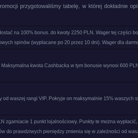
romocji przygotowaliśmy tabelę, w której dokładnie op
ostać na 100% bonus. do kwoty 2250 PLN. Wager tej części bo
wych spinów (wypłacane po 20 przez 10 dni). Wager dla darm
Maksymalna kwota Cashbacka w tym bonusie wynosi 600 PLN.
cy od waszej rangi VIP. Pokryje on maksymalnie 15% waszych st
 zgarniacie 1 punkt lojalnościowy. Punkty te można wypłacić, 
w do prawdziwych pieniędzy zmienia się w zależności od wasz