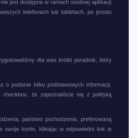
 nie jest dostępna w ramach osobnej aplikacji
aszych telefonach lub tabletach, po prostu
zygotowaliśmy dla was krótki poradnik, który
was o podanie kilku podstawowych informacji.
 checkbox, że zapoznaliście się z polityką
urodzenia, państwo pochodzenia, preferowaną
ie swoje konto, klikając w odpowiedni link w