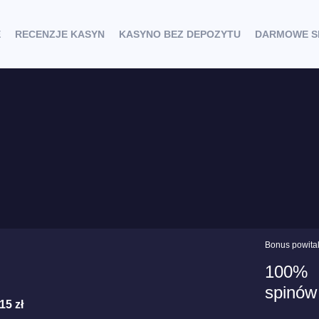
E
RECENZJE KASYN
KASYNO BEZ DEPOZYTU
DARMOWE S
Bonus powita
100% 
spinów
 15 zł