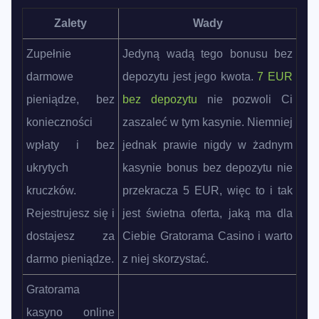
Zalety
Wady
Zupełnie
Jedyną wadą tego bonusu bez
darmowe
depozytu jest jego kwota.
7 EUR
pieniądze, bez
bez depozytu
nie pozwoli Ci
konieczności
zaszaleć w tym kasynie. Niemniej
wpłaty i bez
jednak prawie nigdy w żadnym
ukrytych
kasynie bonus bez depozytu nie
kruczków.
przekracza 5 EUR, więc to i tak
Rejestrujesz się i
jest świetna oferta, jaką ma dla
dostajesz za
Ciebie Gratorama Casino i warto
darmo pieniądze.
z niej skorzystać.
Gratorama
kasyno online