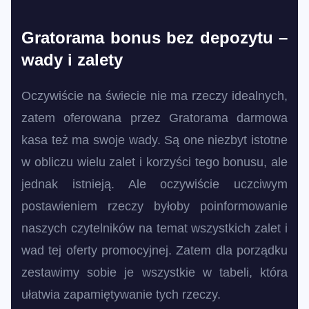
Gratorama bonus bez depozytu –
wady i zalety
Oczywiście na świecie nie ma rzeczy idealnych,
zatem oferowana przez Gratorama darmowa
kasa też ma swoje wady. Są one niezbyt istotne
w obliczu wielu zalet i korzyści tego bonusu, ale
jednak istnieją. Ale oczywiście uczciwym
postawieniem rzeczy byłoby poinformowanie
naszych czytelników na temat wszystkich zalet i
wad tej oferty promocyjnej. Zatem dla porządku
zestawimy sobie je wszystkie w tabeli, która
ułatwia zapamiętywanie tych rzeczy.