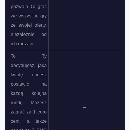
pozwala Ci grać
we wszystkie gry
–
ze swojej oferty,
niezależnie od
ich rodzaju.
To Ty
decydujesz, jaką
kwotę chcesz
postawić na
każdą kolejną
rundę. Możesz
–
zagrać za 1 euro
cent, a także