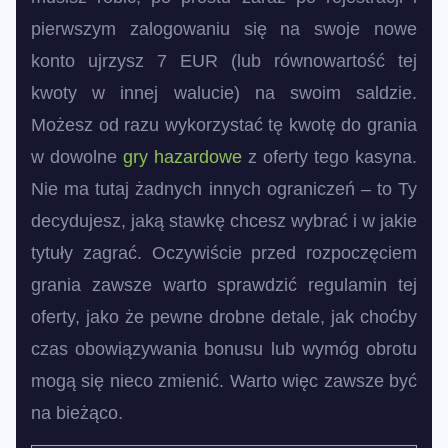
pierwszym zalogowaniu się na swoje nowe
konto ujrzysz 7 EUR (lub równowartość tej
kwoty w innej walucie) na swoim saldzie.
Możesz od razu wykorzystać tę kwotę do grania
w dowolne
gry hazardowe
z oferty tego kasyna.
Nie ma tutaj żadnych innych ograniczeń – to Ty
decydujesz, jaką stawkę chcesz wybrać i w jakie
tytuły zagrać. Oczywiście przed rozpoczęciem
grania zawsze warto sprawdzić regulamin tej
oferty, jako że pewne drobne detale, jak choćby
czas obowiązywania bonusu lub wymóg obrotu
mogą się nieco zmienić. Warto więc zawsze być
na bieżąco.