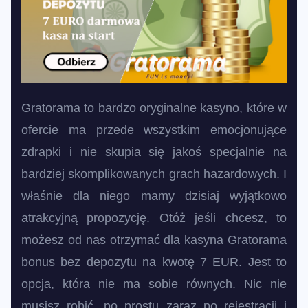
Gratorama to bardzo oryginalne kasyno, które w
ofercie ma przede wszystkim emocjonujące
zdrapki i nie skupia się jakoś specjalnie na
bardziej skomplikowanych grach hazardowych. I
właśnie dla niego mamy dzisiaj wyjątkowo
atrakcyjną propozycję. Otóż jeśli chcesz, to
możesz od nas otrzymać dla kasyna Gratorama
bonus bez depozytu na kwotę 7 EUR. Jest to
opcja, która nie ma sobie równych. Nic nie
musisz robić, po prostu zaraz po rejestracji i