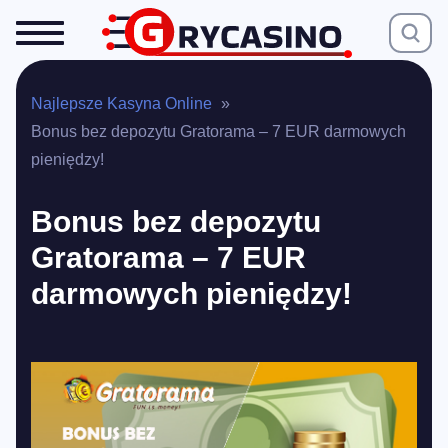
Najlepsze Kasyna Online
»
Bonus bez depozytu Gratorama – 7 EUR darmowych
pieniędzy!
Bonus bez depozytu
Gratorama – 7 EUR
darmowych pieniędzy!