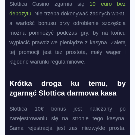
Slottica Casino zgarnia się
10 euro bez
depozytu
. Nie trzeba dokonywać żadnych wpłat,
a wartość bonusu przy odrobienie szczęścia
można pomnożyć podczas gry, by na końcu
wypłacić prawdziwe pieniądze z kasyna. Zaletą
tej promocji jest też prostota, mały wager i
łagodne warunki regulaminowe.
Krótka droga ku temu, by
zgarnąć Slottica darmowa kasa
Slottica 10€ bonus jest naliczany po
zarejestrowaniu się na stronie tego kasyna.
Sama rejestracja jest zaś niezwykle prosta.