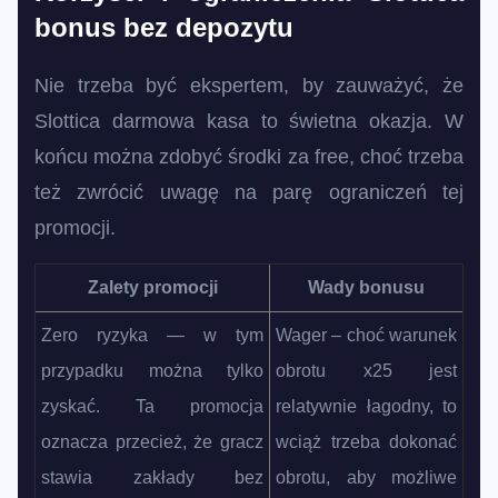
bonus bez depozytu
Nie trzeba być ekspertem, by zauważyć, że
Slottica darmowa kasa to świetna okazja. W
końcu można zdobyć środki za free, choć trzeba
też zwrócić uwagę na parę ograniczeń tej
promocji.
Zalety promocji
Wady bonusu
Zero ryzyka — w tym
Wager – choć warunek
przypadku można tylko
obrotu x25 jest
zyskać. Ta promocja
relatywnie łagodny, to
oznacza przecież, że gracz
wciąż trzeba dokonać
stawia zakłady bez
obrotu, aby możliwe