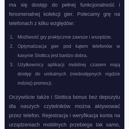
ma się dostęp do pełnej funkcjonalność i
fenomenalnej kolekcji gier. Polecamy grę na
telefonach z kilku względów:
Możliwość gry praktycznie zawsze i wszędzie.
Optymalizacja gier pod kątem telefonów w
kasynie Slottica jest bardzo dobra.
Użytkownicy aplikacji mobilnej czasem mają
dostęp do unikalnych (niedostępnych nigdzie
indziej) promocji.
Oczywiście także i Slottica bonus bez depozytu
dla naszych czytelników można aktywować
przez telefon. Rejestracja i weryfikacja konta na
urządzeniach mobilnych przebiega tak samo,