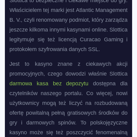
Slottica to bezpieczne i ciekawe miejsce do gry.
Właścicielem tej marki jest Atlantic Management
B. V., czyli renomowany podmiot, który zarządza
jeszcze kilkoma innymi kasynami online. Slottica
legitymuje się też licencją Curacao Gaming i
protokołem szyfrowania danych SSL.
Jest to kasyno znane z ciekawych akcji
promocyjnych, czego dowodzi właśnie Slottica
darmowa kasa bez depozytu
dostępna dla
czytelników naszego portalu. Co więcej, nowi
użytkownicy mogą też liczyć na rozbudowaną
ofertę powitalną pełną gratisowych środków do
gry i darmowych spinów. To polskojęzyczne
kasyno może się też poszczycić fenomenalną