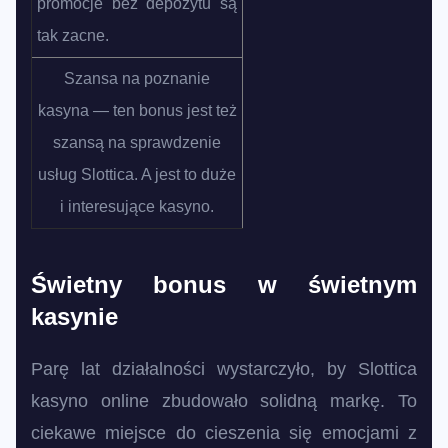
promocje bez depozytu są
tak zacne.
Szansa na poznanie
kasyna — ten bonus jest też
szansą na sprawdzenie
usług Slottica. A jest to duże
i interesujące kasyno.
Świetny bonus w świetnym
kasynie
Parę lat działalności wystarczyło, by Slottica
kasyno online zbudowało solidną markę. To
ciekawe miejsce do cieszenia się emocjami z