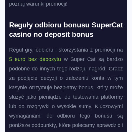
poznaj warunki promocji!
Reguły odbioru bonusu SuperCat
casino no deposit bonus
Reguł gry, odbioru i skorzystania z promocji na
5 euro bez depozytu
w Super Cat są bardzo
podobne do innych tego rodzaju nagród. Gracz
za podjęcie decyzji o założeniu konta w tym
kasynie otrzymuje bezpłatny bonus, który może
służyć jako pieniądze do testowania platformy
lub do rozgrywki o wysokie sumy. Kluczowymi
wymaganiami do odbioru tego bonusu są
poniższe podpunkty, które polecamy sprawdzić i