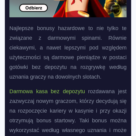
Najlepsze bonusy hazardowe to nie tylko te
związane z darmowymi spinami. Równie
ciekawymi, a nawet lepszymi pod względem
użyteczności są darmowe pieniądze w postaci
gotówki bez depozytu na rozgrywkę według
uznania graczy na dowolnych slotach.
Darmowa kasa bez depozytu
rozdawana jest
zazwyczaj nowym graczom, którzy decydują się
na rozpoczęcie kariery w kasynie i przy okazji
otrzymują bonus startowy. Taki bonus można
wykorzystać według własnego uznania i może